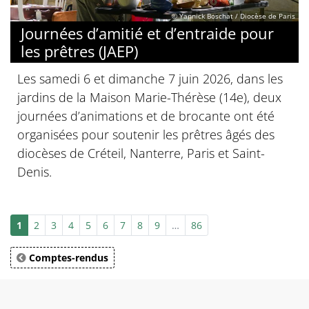
© Yannick Boschat / Diocèse de Paris
Journées d’amitié et d’entraide pour
les prêtres (JAEP)
Les samedi 6 et dimanche 7 juin 2026, dans les
jardins de la Maison Marie-Thérèse (14e), deux
journées d’animations et de brocante ont été
organisées pour soutenir les prêtres âgés des
diocèses de Créteil, Nanterre, Paris et Saint-
Denis.
1
2
3
4
5
6
7
8
9
…
86
Comptes-rendus