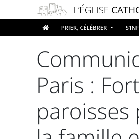
Panneau de gestion des cookies
L’ÉGLISE
CATH
PRIER, CÉLÉBRER
S’I
Votre recherche
Communiq
Paris : Fo
paroisses 
la famille 