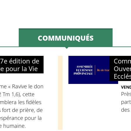
COMMUNIQUÉS
e édition de
Comm
re pour la Vie
Ouver
Ecclé
me « Ravive le don
VEND
Près
2 Tm 1,6), cette
part
mblera les fidèles
des
fort de prière, de
espérance pour la
ie humaine.