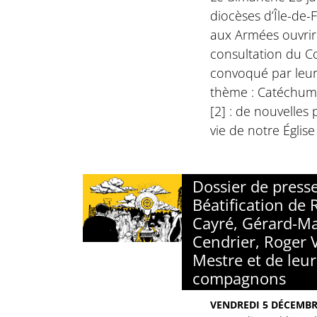
diocèses d’Île-de-
aux Armées ouvrir
consultation du Co
convoqué par leur
thème : Catéchum
[2] : de nouvelles
vie de notre Églis
Dossier de presse
Béatification de
Cayré, Gérard-Ma
Cendrier, Roger V
Mestre et de leur
compagnons
VENDREDI 5 DÉCEMBR