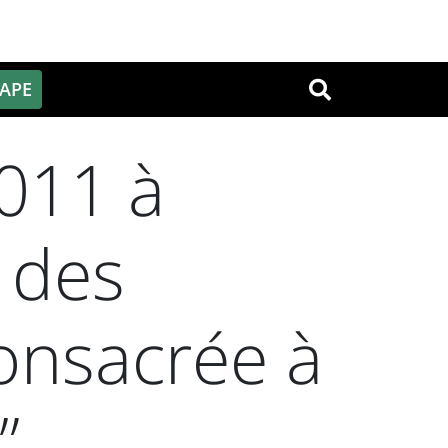
PAPE
OK
011 à
n des
onsacrée à
”