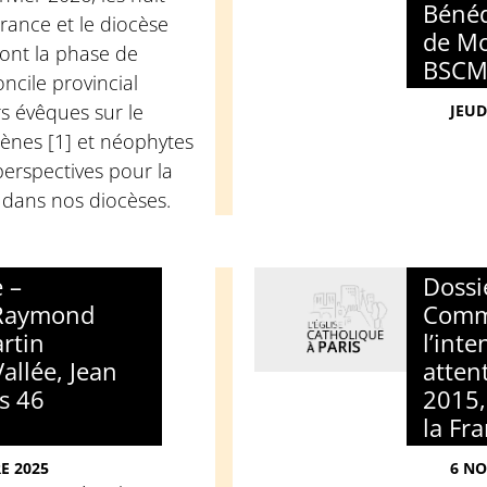
Bénéd
France et le diocèse
de Mo
ont la phase de
BSCM
ncile provincial
s évêques sur le
JEUD
ènes [1] et néophytes
 perspectives pour la
e dans nos diocèses.
 –
Dossi
 Raymond
Comm
rtin
l’int
allée, Jean
atten
s 46
2015,
la Fr
E 2025
6 NO