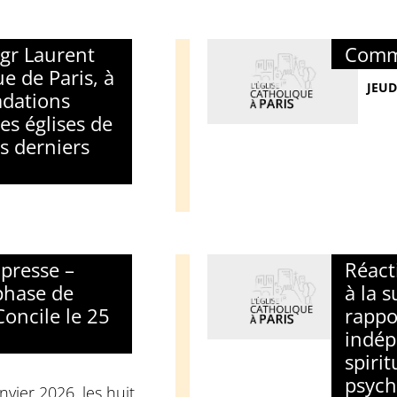
gr Laurent
Comm
e de Paris, à
JEUD
adations
s églises de
s derniers
presse –
Réact
phase de
à la s
oncile le 25
rappo
indép
spirit
psych
vier 2026, les huit