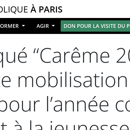
OLIQUE
À PARIS
NFORMER
AGIR
DON POUR LA VISITE DU 
ué “Carême 2
rte mobilisatio
pour l’année c
et à la jeunesse