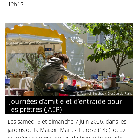
12h15.
© Yannick Boschat / Diocèse de Paris
Journées d’amitié et d’entraide pour
les prêtres (JAEP)
Les samedi 6 et dimanche 7 juin 2026, dans les
jardins de la Maison Marie-Thérèse (14e), deux