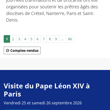
journées d’animations et de brocante ont été
organisées pour soutenir les prêtres âgés des
diocèses de Créteil, Nanterre, Paris et Saint-
Denis.
1
2
3
4
5
6
7
8
9
…
86
Comptes-rendus
Visite du Pape Léon XIV à
Paris
Vendredi 25 et samedi 26 septembre 2026