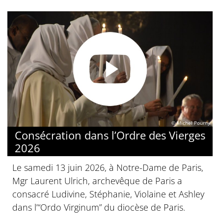
© Michel Pourny
Consécration dans l’Ordre des Vierges
2026
Le samedi 13 juin 2026, à Notre-Dame de Paris,
Mgr Laurent Ulrich, archevêque de Paris a
consacré Ludivine, Stéphanie, Violaine et Ashley
dans l’“Ordo Virginum” du diocèse de Paris.