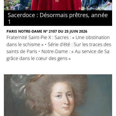
© Olivier Roux de Bézieux
Sacerdoce : Désormais prêtres, année
1
PARIS NOTRE-DAME N° 2107 DU 25 JUIN 2026
Fraternité Saint-Pie X : Sacres : « Une obstination
dans le schisme » • Série d’été : Sur les traces des
saints de Paris • Notre-Dame : « Au service de Sa
grâce dans le cœur des gens »