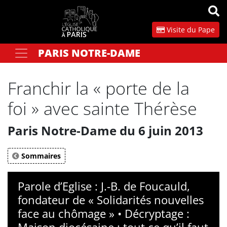
Panneau de gestion des cookies
Visite du Pape
PARIS NOTRE-DAME
Votre recherche
OK
Franchir la « porte de la
foi » avec sainte Thérèse
Paris Notre-Dame du 6 juin 2013
Sommaires
Parole d’Eglise : J.-B. de Foucauld,
fondateur de « Solidarités nouvelles
face au chômage » • Décryptage :