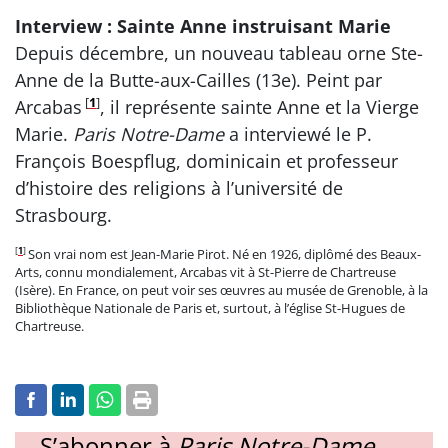
Interview : Sainte Anne instruisant Marie
Depuis décembre, un nouveau tableau orne Ste-
Anne de la Butte-aux-Cailles (13e). Peint par
[
1
]
Arcabas
, il représente sainte Anne et la Vierge
Marie.
Paris Notre-Dame
a interviewé le P.
François Boespflug, dominicain et professeur
d’histoire des religions à l’université de
Strasbourg.
[
1
]
Son vrai nom est Jean-Marie Pirot. Né en 1926, diplômé des Beaux-
Arts, connu mondialement, Arcabas vit à St-Pierre de Chartreuse
(Isère). En France, on peut voir ses œuvres au musée de Grenoble, à la
Bibliothèque Nationale de Paris et, surtout, à l’église St-Hugues de
Chartreuse.
S’abonner à
Paris Notre-Dame