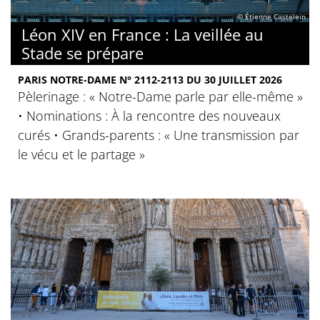
© Étienne Castelein
Léon XIV en France : La veillée au
Stade se prépare
PARIS NOTRE-DAME N° 2112-2113 DU 30 JUILLET 2026
Pèlerinage : « Notre-Dame parle par elle-même »
• Nominations : À la rencontre des nouveaux
curés • Grands-parents : « Une transmission par
le vécu et le partage »