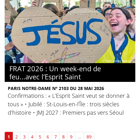
© Guillaume Decourt
FRAT 2026 : Un week-end de
feu...avec l’Esprit Saint
PARIS NOTRE-DAME N° 2103 DU 28 MAI 2026
Confirmations : « L’Esprit Saint veut se donner à
tous » • Jubilé : St-Louis-en-l’Île : trois siècles
d’histoire • JMJ 2027 : Premiers pas vers Séoul
1
2
3
4
5
6
7
8
9
…
89