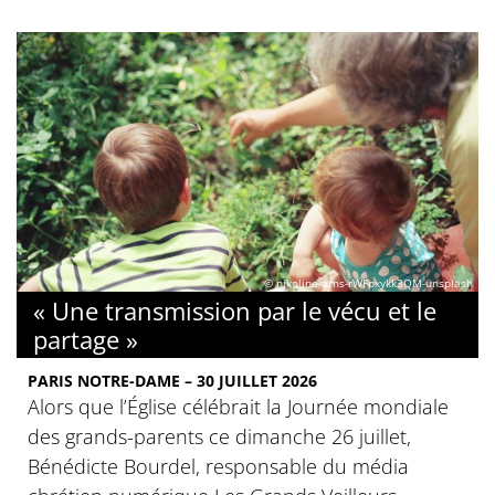
© nikoline-arns-rWFpxykk3QM-unsplash
« Une transmission par le vécu et le
partage »
PARIS NOTRE-DAME – 30 JUILLET 2026
Alors que l’Église célébrait la Journée mondiale
des grands-parents ce dimanche 26 juillet,
Bénédicte Bourdel, responsable du média