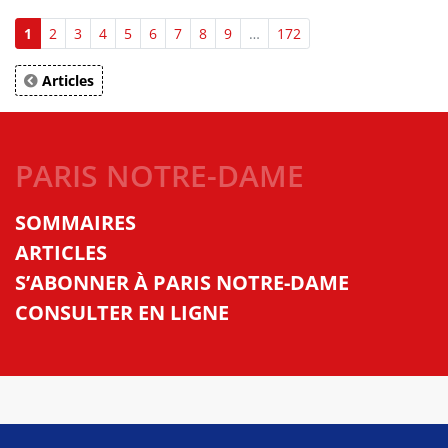
1
2
3
4
5
6
7
8
9
…
172
Articles
PARIS NOTRE-DAME
SOMMAIRES
ARTICLES
S’ABONNER À PARIS NOTRE-DAME
CONSULTER EN LIGNE