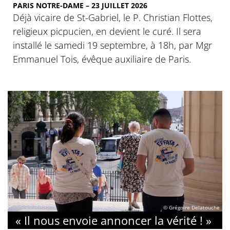
PARIS NOTRE-DAME – 23 JUILLET 2026
Déjà vicaire de St-Gabriel, le P. Christian Flottes,
religieux picpucien, en devient le curé. Il sera
installé le samedi 19 septembre, à 18h, par Mgr
Emmanuel Tois, évêque auxiliaire de Paris.
© Grégoire Delatouche
« Il nous envoie annoncer la vérité ! »