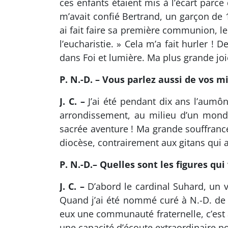
ces enfants étaient mis à l’écart parce
m’avait confié Bertrand, un garçon de
ai fait faire sa première communion, l
l’eucharistie. » Cela m’a fait hurler !
dans Foi et lumière. Ma plus grande joi
P. N.-D. – Vous parlez aussi de vos 
J. C. –
J’ai été pendant dix ans l’aumôn
arrondissement, au milieu d’un monde d
sacrée aventure ! Ma grande souffrance 
diocèse, contrairement aux gitans qui 
P. N.-D.– Quelles sont les figures qu
J. C. –
D’abord le cardinal Suhard, un v
Quand j’ai été nommé curé à N.-D. de Lo
eux une communauté fraternelle, c’est ai
une capacité d’écoute extraordinaire pou