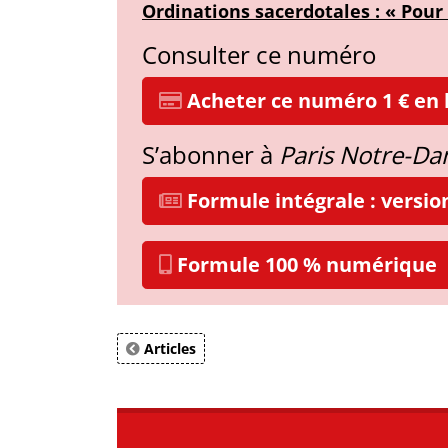
Ordinations sacerdotales : « Pour
Consulter ce numéro
Acheter ce numéro 1 € en l
S’abonner à
Paris Notre-D
Formule intégrale : versi
Formule 100 % numérique
Articles