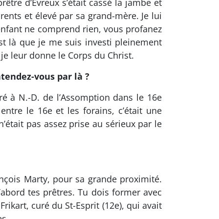
rêtre d’Évreux s’était cassé la jambe et
nts et élevé par sa grand-mère. Je lui
 enfant ne comprend rien, vous profanez
est là que je me suis investi pleinement
je leur donne le Corps du Christ.
ntendez-vous par là ?
ré à N.-D. de l’Assomption dans le 16e
ntre le 16e et les forains, c’était une
’était pas assez prise au sérieux par le
ançois Marty, pour sa grande proximité.
d’abord tes prêtres. Tu dois former avec
ikart, curé du St-Esprit (12e), qui avait
es.