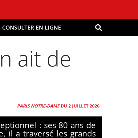
CONSULTER EN LIGNE
OK
n ait de
PARIS NOTRE-DAME
DU 2 JUILLET 2026
eptionnel : ses 80 ans de
 il a traversé les grands