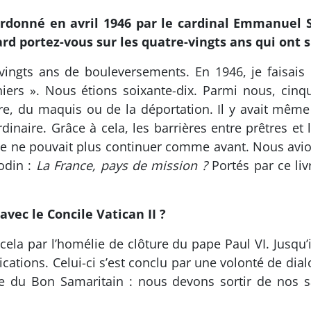
ordonné en avril 1946 par le cardinal Emmanuel 
rd portez-vous sur les quatre-vingts ans qui ont s
vingts ans de bouleversements. En 1946, je faisais 
niers ». Nous étions soixante-dix. Parmi nous, cinqu
oire, du maquis ou de la déportation. Il y avait mêm
inaire. Grâce à cela, les barrières entre prêtres et
e ne pouvait plus continuer comme avant. Nous avions
Godin :
La France, pays de mission ?
Portés par ce livr
avec le Concile Vatican II ?
a par l’homélie de clôture du pape Paul VI. Jusqu’ic
ions. Celui-ci s’est conclu par une volonté de dia
e du Bon Samaritain : nous devons sortir de nos sa