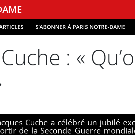
-DAME
ARTICLES
S’ABONNER À PARIS NOTRE-DAME
 Cuche : « Qu’o
»
acques Cuche a célébré un jubilé exc
rtir de la Seconde Guerre mondiale,