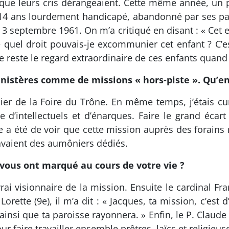
 que leurs cris dérangeaient. Cette même année, un p
 14 ans lourdement handicapé, abandonné par ses pare
e 3 septembre 1961. On m’a critiqué en disant : « Cet
 De quel droit pouvais-je excommunier cet enfant ? C’
e reste le regard extraordinaire de ces enfants quand 
ministères comme de missions « hors-piste ». Qu’e
ier de la Foire du Trône. En même temps, j’étais cu
’intellectuels et d’énarques. Faire le grand écart e
a été de voir que cette mission auprès des forains n
avaient des aumôniers dédiés.
i vous ont marqué au cours de votre vie ?
rai visionnaire de la mission. Ensuite le cardinal Fr
rette (9e), il m’a dit : « Jacques, ta mission, c’est 
nsi que ta paroisse rayonnera. » Enfin, le P. Claude Fr
r faire travailler ensemble prêtres, laïcs et religieus