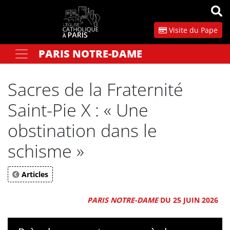
Panneau de gestion des cookies
Visite du Pape
PARIS NOTRE-DAME
Votre recherche
OK
Sacres de la Fraternité
Saint-Pie X : « Une
obstination dans le
schisme »
Articles
PARIS NOTRE-DAME
DU 25 JUIN 2026