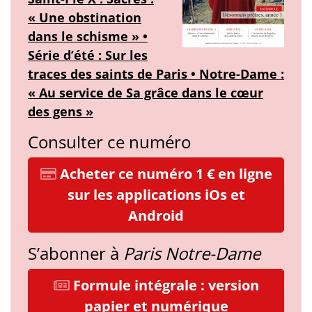
« Une obstination
dans le schisme » •
Série d’été : Sur les
traces des saints de Paris • Notre-Dame :
« Au service de Sa grâce dans le cœur
des gens »
Consulter ce numéro
Acheter ce numéro 1 € en ligne
sur les applications iOs et
Android
S’abonner à
Paris Notre-Dame
Formule intégrale : version
papier et numérique