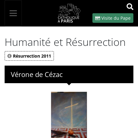
Panneau de gestion des cookies
Votre recherche
OK
Visite du Pape
Humanité et Résurrection
Résurrection 2011
Vérone de Cézac