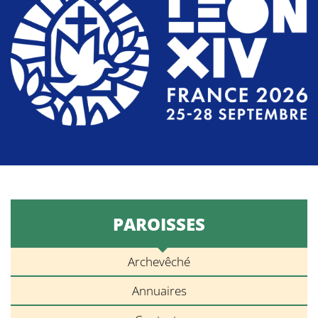
PAROISSES
Archevêché
Annuaires