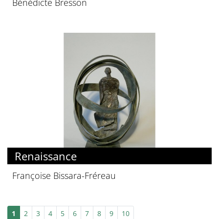
Bénédicte Bresson
Renaissance
Françoise Bissara-Fréreau
1
2
3
4
5
6
7
8
9
10