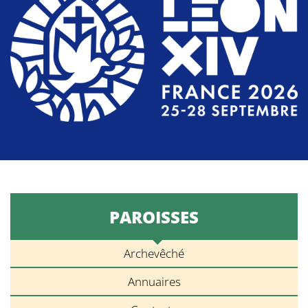
PAROISSES
Archevêché
Annuaires