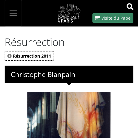
Panneau de gestion des cookies
Votre recherche
OK
Visite du Pape
Résurrection
Résurrection 2011
Christophe Blanpain