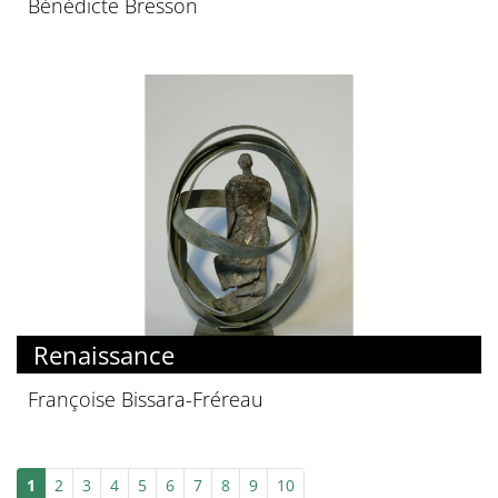
Bénédicte Bresson
Renaissance
Françoise Bissara-Fréreau
1
2
3
4
5
6
7
8
9
10