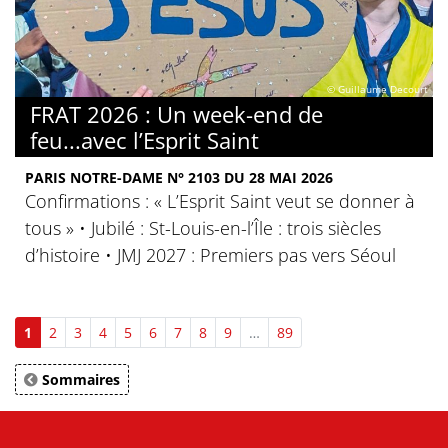
© Guillaume Decourt
FRAT 2026 : Un week-end de
feu...avec l’Esprit Saint
PARIS NOTRE-DAME N° 2103 DU 28 MAI 2026
Confirmations : « L’Esprit Saint veut se donner à
tous » • Jubilé : St-Louis-en-l’Île : trois siècles
d’histoire • JMJ 2027 : Premiers pas vers Séoul
1
2
3
4
5
6
7
8
9
…
89
Sommaires