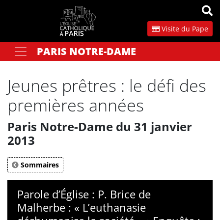
Panneau de gestion des cookies
Visite du Pape
PARIS NOTRE-DAME
Votre recherche
OK
Jeunes prêtres : le défi des
premières années
Paris Notre-Dame du 31 janvier
2013
Sommaires
Parole d’Église : P. Brice de
Malherbe : « L’euthanasie