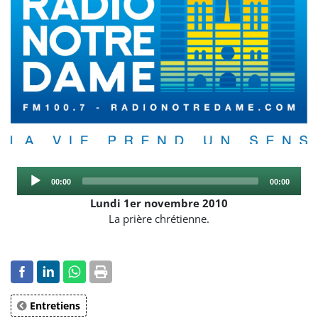
Audio
Current
Total
00:00
00:00
Player
time
duration
Lundi 1er novembre 2010
La prière chrétienne.
Entretiens