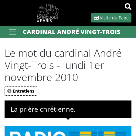
Panneau de gestion des cookies
Visite du Pape
CARDINAL ANDRÉ VINGT-TROIS
Votre recherche
OK
Le mot du cardinal André
Vingt-Trois - lundi 1er
novembre 2010
Entretiens
La prière chrétienne.