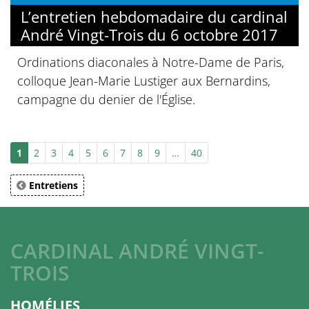
L’entretien hebdomadaire du cardinal
André Vingt-Trois du 6 octobre 2017
Ordinations diaconales à Notre-Dame de Paris,
colloque Jean-Marie Lustiger aux Bernardins,
campagne du denier de l'Église.
1
2
3
4
5
6
7
8
9
…
40
Entretiens
CARDINAL ANDRÉ VINGT-
TROIS
HOMÉLIES