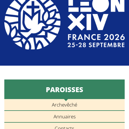
PAROISSES
Archevêché
Annuaires
Contacts