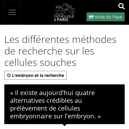
Panneau de gestion des cookies
Votre recherche
OK
Visite du Pape
Les différentes méthodes
de recherche sur les
cellules souches
L’embryon et la recherche
« Il existe aujourd’hui quatre
alternatives crédibles au
prélèvement de cellules
embryonnaire sur l’embryon. »