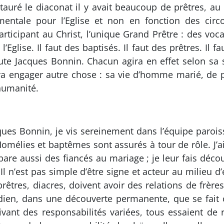
stauré le diaconat il y avait beaucoup de prêtres, a
entale pour l’Eglise et non en fonction des circ
ticipant au Christ, l’unique Grand Prêtre : des voca
’Eglise. Il faut des baptisés. Il faut des prêtres. Il f
ute Jacques Bonnin. Chacun agira en effet selon sa s
a engager autre chose : sa vie d’homme marié, de p
humanité.
cques Bonnin, je vis sereinement dans l’équipe paroi
. Homélies et baptêmes sont assurés à tour de rôle. J
re aussi des fiancés au mariage ; je leur fais découv
Il n’est pas simple d’être signe et acteur au milieu 
rêtres, diacres, doivent avoir des relations de frère
tidien, dans une découverte permanente, que se fait
uivant des responsabilités variées, tous essaient de