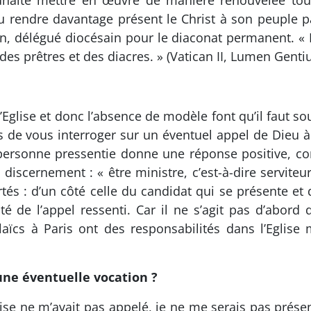
ouhaité mettre en œuvre de manière renouvelée tou
ulu rendre davantage présent le Christ à son peuple p
ton, délégué diocésain pour le diaconat permanent. «
es prêtres et des diacres. » (Vatican II, Lumen Genti
’Eglise et donc l’absence de modèle font qu’il faut 
us de vous interroger sur un éventuel appel de Dieu à
a personne pressentie donne une réponse positive, 
u discernement : « être ministre, c’est-à-dire servite
tés : d’un côté celle du candidat qui se présente et de
érité de l’appel ressenti. Car il ne s’agit pas d’ab
laïcs à Paris ont des responsabilités dans l’Eglise
 une éventuelle vocation ?
Eglise ne m’avait pas appelé, je ne me serais pas prése