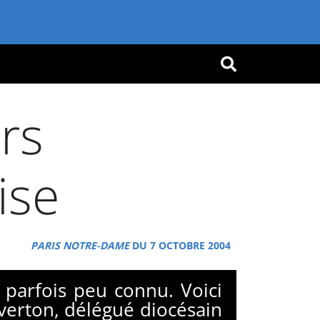
OK
rs
ise
PARIS NOTRE-DAME
DU 7 OCTOBRE 2004
 parfois peu connu. Voici
verton, délégué diocésain