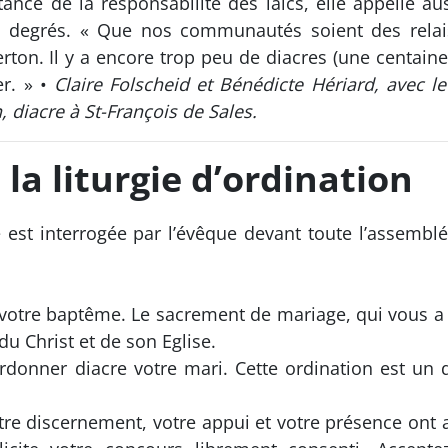
tance de la responsabilité des laïcs, elle appelle a
is degrés. « Que nos communautés soient des relai
verton. Il y a encore trop peu de diacres (une centain
er. » •
Claire Folscheid et Bénédicte Hériard, avec l
 diacre à St-François de Sales.
la liturgie d’ordination
se est interrogée par l’évêque devant toute l’assembl
votre baptême. Le sacrement de mariage, qui vous a 
u Christ et de son Eglise.
donner diacre votre mari. Cette ordination est un d
re discernement, votre appui et votre présence ont 