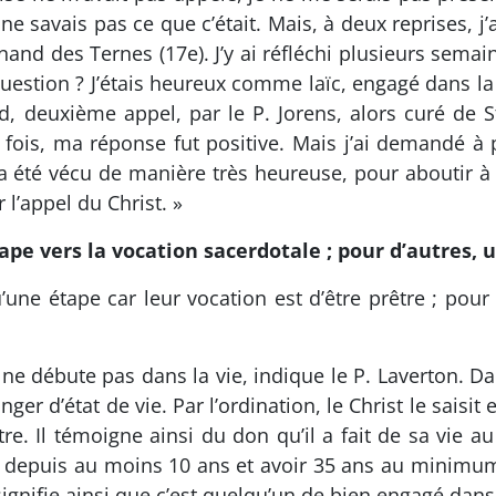
 ne savais pas ce que c’était. Mais, à deux reprises, j’
inand des Ternes (17e). J’y ai réfléchi plusieurs sem
question ? J’étais heureux comme laïc, engagé dans l
d, deuxième appel, par le P. Jorens, alors curé de 
 fois, ma réponse fut positive. Mais j’ai demandé à p
été vécu de manière très heureuse, pour aboutir à l
 l’appel du Christ. »
tape vers la vocation sacerdotale ; pour d’autres,
’une étape car leur vocation est d’être prêtre ; pour
e débute pas dans la vie, indique le P. Laverton. Dan
ger d’état de vie. Par l’ordination, le Christ le saisit
. Il témoigne ainsi du don qu’il a fait de sa vie au C
re depuis au moins 10 ans et avoir 35 ans au minimum. S
 signifie ainsi que c’est quelqu’un de bien engagé dans 