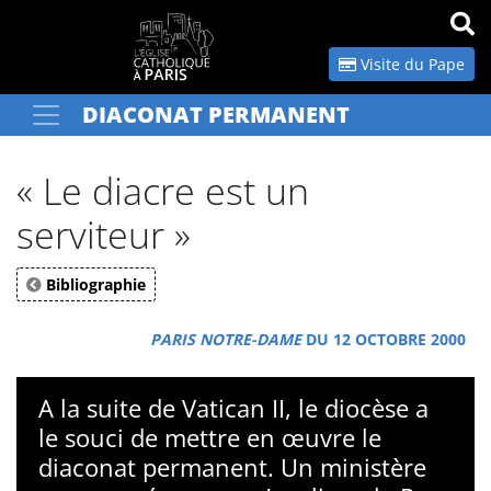
Panneau de gestion des cookies
Visite du Pape
DIACONAT PERMANENT
Votre recherche
OK
« Le diacre est un
serviteur »
Bibliographie
PARIS NOTRE-DAME
DU 12 OCTOBRE 2000
A la suite de Vatican II, le diocèse a
le souci de mettre en œuvre le
diaconat permanent. Un ministère