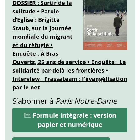
DOSSIER : Sortir de la
solitude • Parole
d’Église : Brigitte
Staub, sur la journée
mondiale du migrant
et du réfugié •
Enquête : À Bras
Ouverts, 25 ans de service • Enquête : La
solidarité par-delà les frontières •
Interview : Frassateam : l’évangélisation
par le net
S’abonner à
Paris Notre-Dame
Formule intégrale : version
papier et numérique