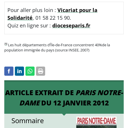
Pour aller plus loin :
Vicariat pour la
Solidarité
, 01 58 22 15 90.
Quiz en ligne sur :
dioceseparis.fr
[
1
]
Les huit départements d’Île-de-France concentrent 40%de la
population immigrée du pays (source INSEE, 2007)
ARTICLE EXTRAIT DE
PARIS NOTRE-
DAME
DU 12 JANVIER 2012
Sommaire