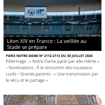
© Étienne Castelein
Léon XIV en France : La veillée au
Stade se prépare
PARIS NOTRE-DAME N° 2112-2113 DU 30 JUILLET 2026
Pèlerinage : « Notre-Dame parle par elle-même »
• Nominations : À la rencontre des nouveaux
curés • Grands-parents : « Une transmission par
le vécu et le partage »