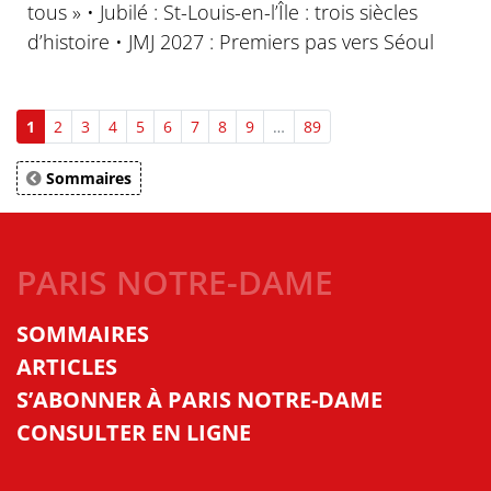
tous » • Jubilé : St-Louis-en-l’Île : trois siècles
d’histoire • JMJ 2027 : Premiers pas vers Séoul
1
2
3
4
5
6
7
8
9
…
89
Sommaires
PARIS NOTRE-DAME
SOMMAIRES
ARTICLES
S’ABONNER À PARIS NOTRE-DAME
CONSULTER EN LIGNE