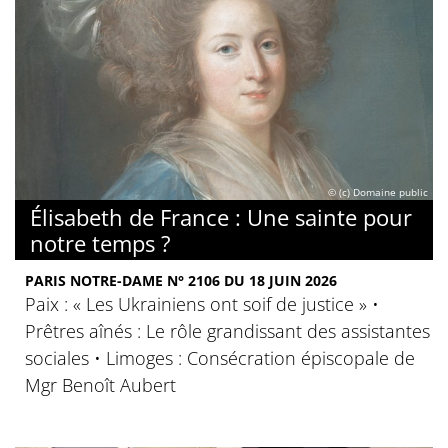
© (c) Domaine public
Élisabeth de France : Une sainte pour
notre temps ?
PARIS NOTRE-DAME N° 2106 DU 18 JUIN 2026
Paix : « Les Ukrainiens ont soif de justice » •
Prêtres aînés : Le rôle grandissant des assistantes
sociales • Limoges : Consécration épiscopale de
Mgr Benoît Aubert