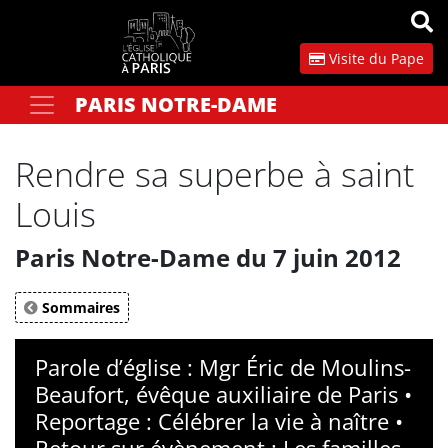
Panneau de gestion des cookies
Visite du Pape
PARIS NOTRE-DAME
Votre recherche
OK
Rendre sa superbe à saint
Louis
Paris Notre-Dame du 7 juin 2012
Sommaires
Parole d’église : Mgr Éric de Moulins-
Beaufort, évêque auxiliaire de Paris •
Reportage : Célébrer la vie à naître •