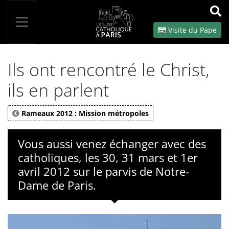
Panneau de gestion des cookies
Votre recherche
OK
Visite du Pape
Ils ont rencontré le Christ,
ils en parlent
Rameaux 2012 : Mission métropoles
Vous aussi venez échanger avec des
catholiques, les 30, 31 mars et 1er
avril 2012 sur le parvis de Notre-
Dame de Paris.