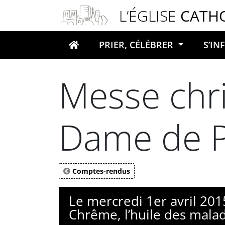
Panneau de gestion des cookies
L’ÉGLISE
CATH
PRIER, CÉLÉBRER
S’I
Votre recherche
Messe chr
Dame de P
Comptes-rendus
Le mercredi 1er avril 201
Chrême, l’huile des malad