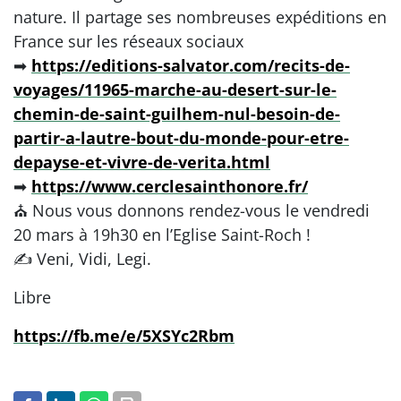
nature. Il partage ses nombreuses expéditions en
France sur les réseaux sociaux
➡
https://editions-salvator.com/recits-de-
voyages/11965-marche-au-desert-sur-le-
chemin-de-saint-guilhem-nul-besoin-de-
partir-a-lautre-bout-du-monde-pour-etre-
depayse-et-vivre-de-verita.html
➡
https://www.cerclesainthonore.fr/
⛪️ Nous vous donnons rendez-vous le vendredi
20 mars à 19h30 en l’Eglise Saint-Roch !
✍ Veni, Vidi, Legi.
Libre
https://fb.me/e/5XSYc2Rbm