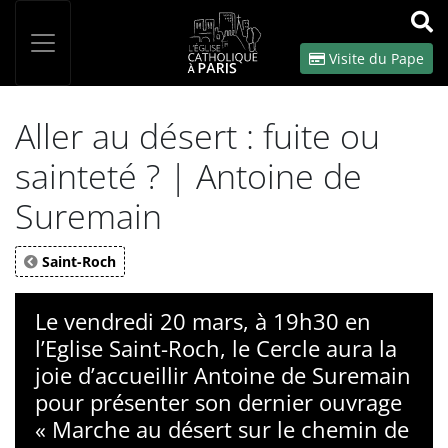
Panneau de gestion des cookies
Votre recherche
OK
Visite du Pape
Aller au désert : fuite ou
sainteté ? | Antoine de
Suremain
Saint-Roch
Le vendredi 20 mars, à 19h30 en
l’Eglise Saint-Roch, le Cercle aura la
joie d’accueillir Antoine de Suremain
pour présenter son dernier ouvrage
« Marche au désert sur le chemin de