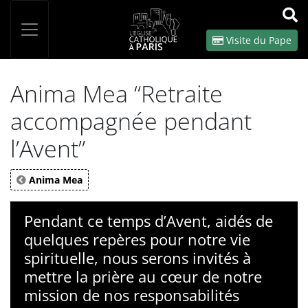
Panneau de gestion des cookies
Votre recherche
OK
Visite du Pape
Anima Mea “Retraite
accompagnée pendant
l’Avent”
Anima Mea
Pendant ce temps d’Avent, aidés de
quelques repères pour notre vie
spirituelle, nous serons invités à
mettre la prière au cœur de notre
mission de nos responsabilités