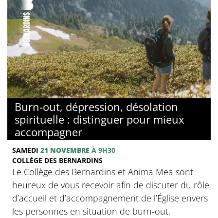
© Collège des Bernardins
Burn-out, dépression, désolation
spirituelle : distinguer pour mieux
accompagner
SAMEDI
21 NOVEMBRE
À 9H30
COLLÈGE DES BERNARDINS
Le Collège des Bernardins et Anima Mea sont
heureux de vous recevoir afin de discuter du rôle
d’accueil et d’accompagnement de l’Église envers
les personnes en situation de burn-out,