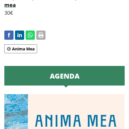
mea
30€
Anima Mea
AGENDA