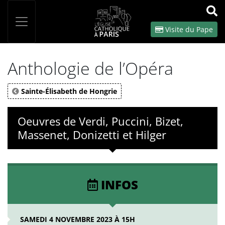
Panneau de gestion des cookies
Votre recherche
OK
Visite du Pape
Anthologie de l’Opéra
Sainte-Élisabeth de Hongrie
Oeuvres de Verdi, Puccini, Bizet,
Massenet, Donizetti et Hilger
INFOS
SAMEDI 4 NOVEMBRE 2023 À 15H