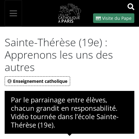
Panneau de gestion des cookies
Votre recherche
OK
Visite du Pape
Sainte-Thérèse (19e) :
Apprenons les uns des
autres
Enseignement catholique
Par le parrainage entre élèves,
chacun grandit en responsabilité.
Vidéo tournée dans l’école Sainte-
Thérèse (19e).