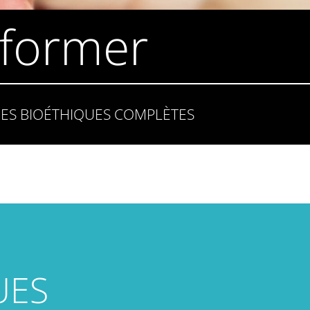
 former
HES BIOÉTHIQUES COMPLÈTES
UES