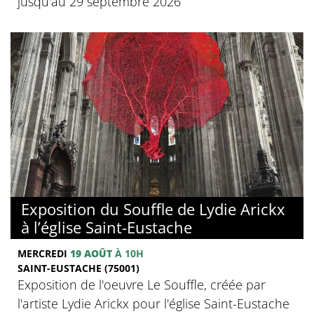
jusqu'au 29 septembre 2026
Exposition du Souffle de Lydie Arickx
à l’église Saint-Eustache
MERCREDI
19 AOÛT
À 10H
SAINT-EUSTACHE (75001)
Exposition de l'oeuvre Le Souffle, créée par
l'artiste Lydie Arickx pour l'église Saint-Eustache