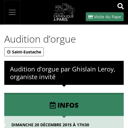
Panneau de gestion des cookies
Votre recherche
OK
Visite du Pape
Audition d’orgue
Saint-Eustache
Audition d’orgue par Ghislain Leroy,
organiste invité
INFOS
DIMANCHE 20 DÉCEMBRE 2015 À 17H30