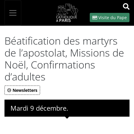
Panneau de gestion des cookies
Votre recherche
OK
Visite du Pape
Béatification des martyrs
de l’apostolat, Missions de
Noël, Confirmations
d’adultes
Newsletters
Mardi 9 décembre.