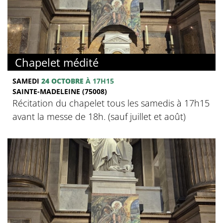
Chapelet médité
SAMEDI
24 OCTOBRE
À 17H15
SAINTE-MADELEINE (75008)
Récitation du chapelet tous les samedis à 17h15
avant la messe de 18h. (sauf juillet et août)