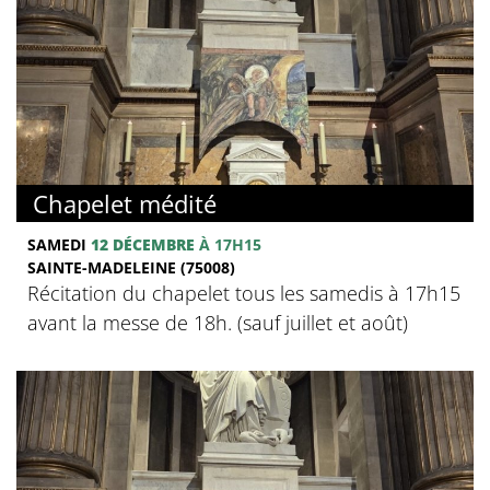
Chapelet médité
SAMEDI
12 DÉCEMBRE
À 17H15
SAINTE-MADELEINE (75008)
Récitation du chapelet tous les samedis à 17h15
avant la messe de 18h. (sauf juillet et août)