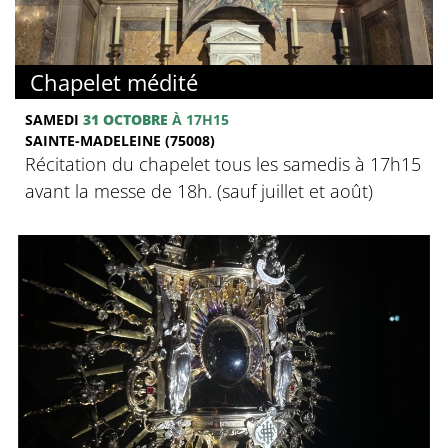
Chapelet médité
SAMEDI
31 OCTOBRE
À 17H15
SAINTE-MADELEINE (75008)
Récitation du chapelet tous les samedis à 17h15
avant la messe de 18h. (sauf juillet et août)