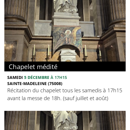
Chapelet médité
SAMEDI
5 DÉCEMBRE
À 17H15
SAINTE-MADELEINE (75008)
Récitation du chapelet tous les samedis à 17h15
avant la messe de 18h. (sauf juillet et août)