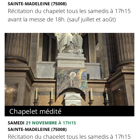
SAINTE-MADELEINE (75008)
Récitation du chapelet tous les samedis à 17h15
avant la messe de 18h. (sauf juillet et août)
Chapelet médité
SAMEDI
21 NOVEMBRE
À 17H15
SAINTE-MADELEINE (75008)
Récitation du chapelet tous les samedis à 17h15