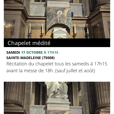
Chapelet médité
SAMEDI
17 OCTOBRE
À 17H15
SAINTE-MADELEINE (75008)
Récitation du chapelet tous les samedis à 17h15
avant la messe de 18h. (sauf juillet et août)