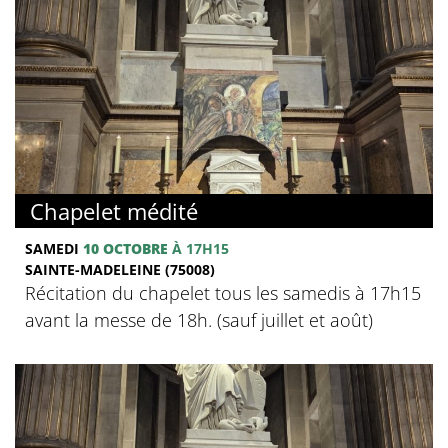
Chapelet médité
SAMEDI
10 OCTOBRE
À 17H15
SAINTE-MADELEINE (75008)
Récitation du chapelet tous les samedis à 17h15
avant la messe de 18h. (sauf juillet et août)