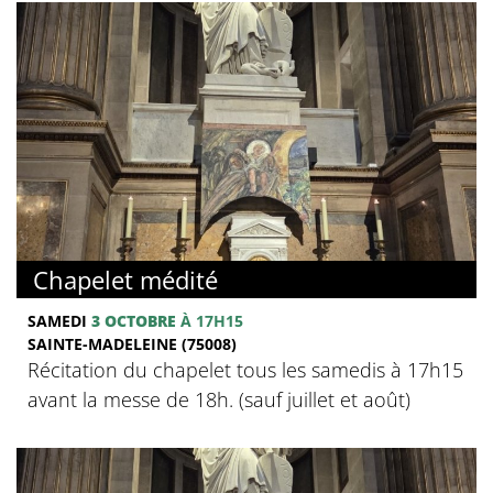
Chapelet médité
SAMEDI
3 OCTOBRE
À 17H15
SAINTE-MADELEINE (75008)
Récitation du chapelet tous les samedis à 17h15
avant la messe de 18h. (sauf juillet et août)