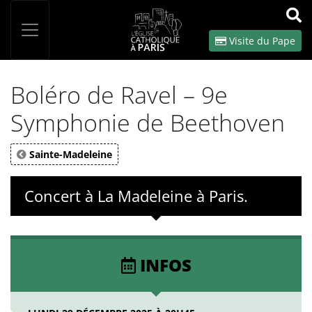
Panneau de gestion des cookies
Votre recherche
OK
Visite du Pape
Boléro de Ravel – 9e
Symphonie de Beethoven
Sainte-Madeleine
Concert à La Madeleine à Paris.
INFOS