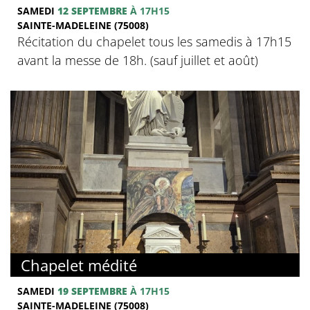
SAMEDI
12 SEPTEMBRE
À 17H15
SAINTE-MADELEINE (75008)
Récitation du chapelet tous les samedis à 17h15
avant la messe de 18h. (sauf juillet et août)
Chapelet médité
SAMEDI
19 SEPTEMBRE
À 17H15
SAINTE-MADELEINE (75008)