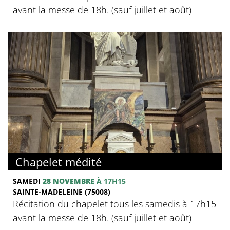
avant la messe de 18h. (sauf juillet et août)
Chapelet médité
SAMEDI
28 NOVEMBRE
À 17H15
SAINTE-MADELEINE (75008)
Récitation du chapelet tous les samedis à 17h15
avant la messe de 18h. (sauf juillet et août)