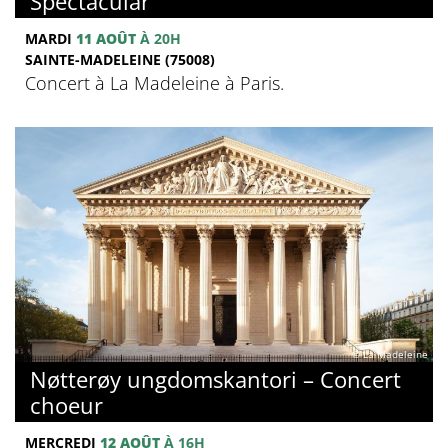
Spectacular
MARDI
11 AOÛT
À 20H
SAINTE-MADELEINE (75008)
Concert à La Madeleine à Paris.
© La Madeleine
Nøtterøy ungdomskantori – Concert
choeur
MERCREDI
12 AOÛT
À 16H