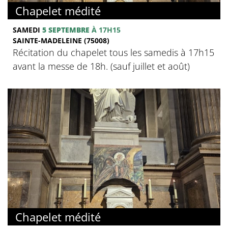
Chapelet médité
SAMEDI
5 SEPTEMBRE
À 17H15
SAINTE-MADELEINE (75008)
Récitation du chapelet tous les samedis à 17h15
avant la messe de 18h. (sauf juillet et août)
Chapelet médité