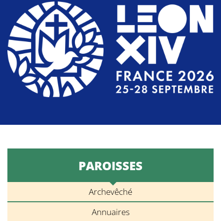
PAROISSES
Archevêché
Annuaires