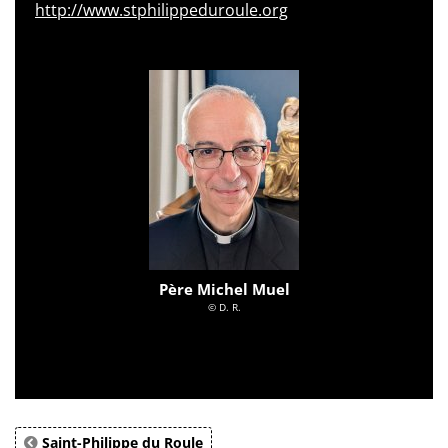
http://www.stphilippeduroule.org
Père Michel Muel
© D. R.
Saint-Philippe du Roule