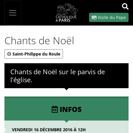
Panneau de gestion des cookies
Votre recherche
OK
Visite du Pape
Chants de Noël
Saint-Philippe du Roule
Chants de Noël sur le parvis de
l’église.
INFOS
VENDREDI 16 DÉCEMBRE 2016 À 12H