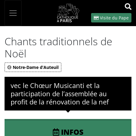
Panneau de gestion des cookies
Votre recherche
OK
Visite du Pape
Chants traditionnels de
Noël
Notre-Dame d’Auteuil
vec le Chœur Musicanti et la
participation de l’assemblée au
profit de la rénovation de la nef
INFOS