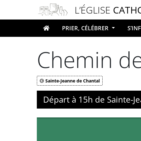
Panneau de gestion des cookies
L’ÉGLISE
CATH
PRIER, CÉLÉBRER
S’I
Votre recherche
Chemin de 
Sainte-Jeanne de Chantal
Départ à 15h de Sainte-J