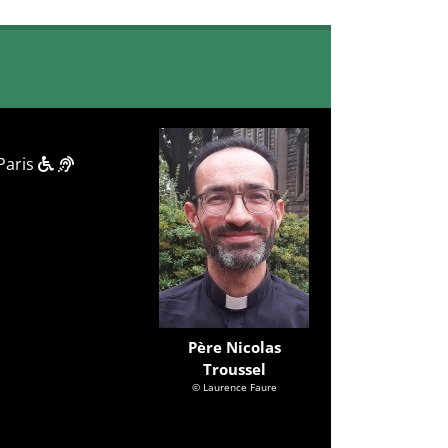
 Paris
Père Nicolas
Troussel
© Laurence Faure