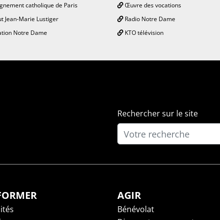
gnement catholique de Paris
Œuvre des vocations
ut Jean-Marie Lustiger
Radio Notre Dame
tion Notre Dame
KTO télévision
Rechercher sur le site
NFORMER
AGIR
ités
Bénévolat