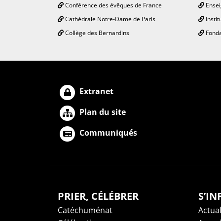
Conférence des évêques de France
Ensei
Cathédrale Notre-Dame de Paris
Instit
Collège des Bernardins
Fonda
Extranet
Plan du site
Communiqués
PRIER, CÉLÉBRER
S’I
Catéchuménat
Actual