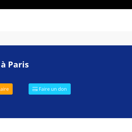
 à Paris
aire
Faire un don