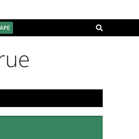
PAPE
OK
rue