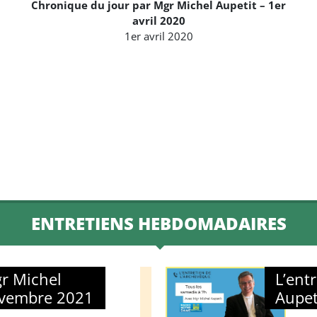
Chronique du jour par Mgr Michel Aupetit – 1er
Arrow
avril 2020
keys
1er avril 2020
to
increase
or
decrease
volume.
ENTRETIENS HEBDOMADAIRES
gr Michel
L’ent
ovembre 2021
Aupet