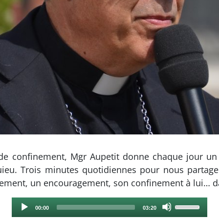
 de confinement, Mgr Aupetit donne chaque jour u
ieu. Trois minutes quotidiennes pour nous partage
gnement, un encouragement, son confinement à lui… 
Audio
Use
Current
Total
00:00
03:20
Player
Up/Down
time
duration