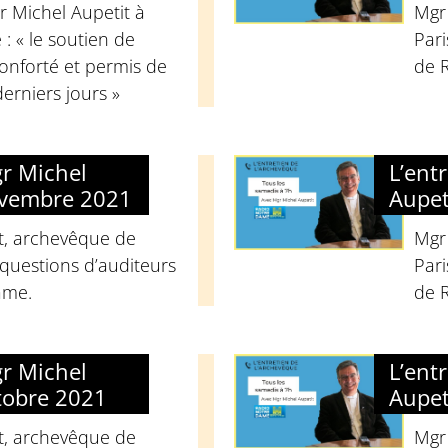
r Michel Aupetit à
Mgr
: « le soutien de
Pari
nforté et permis de
de 
derniers jours »
gr Michel
L’ent
ovembre 2021
Aupet
t, archevêque de
Mgr
questions d’auditeurs
Pari
ame.
de 
gr Michel
L’ent
tobre 2021
Aupet
t, archevêque de
Mgr