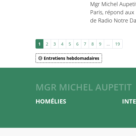
Mgr Michel Aupeti
Paris, répond aux 
de Radio Notre D
1
2
3
4
5
6
7
8
9
…
19
Entretiens hebdomadaires
MGR MICHEL AUPETIT
HOMÉLIES
INT