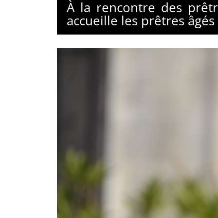
À la rencontre des prêt
accueille les prêtres âgés