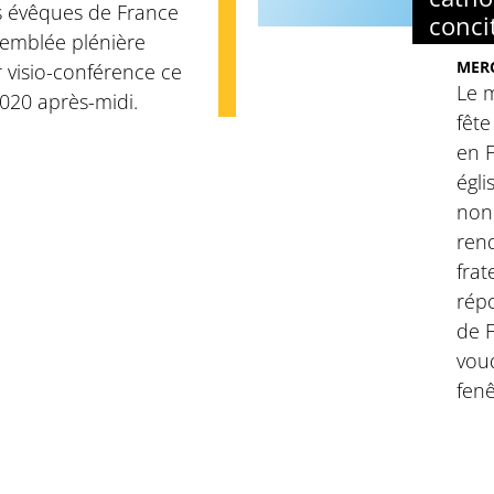
s évêques de France
conci
semblée plénière
MERC
 visio-conférence ce
Le 
2020 après-midi.
fête
en F
égli
non 
ren
frat
répo
de F
voud
fenê