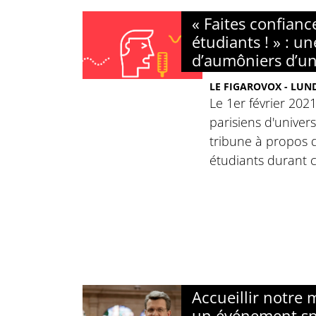
« Faites confianc
étudiants ! » : u
d’aumôniers d’un
LE FIGAROVOX - LUND
Le 1er février 202
parisiens d'univer
tribune à propos d
étudiants durant ce
Accueillir notre
un événement spi