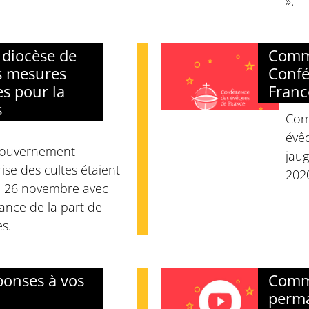
».
diocèse de
Comm
es mesures
Confé
s pour la
Franc
s
Com
évêq
 gouvernement
jau
ise des cultes étaient
202
i 26 novembre avec
nce de la part de
es.
ponses à vos
Comm
perma