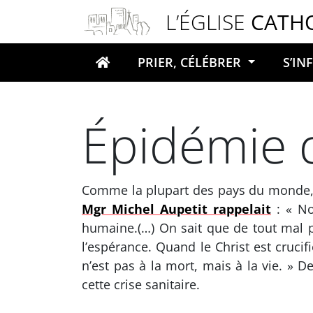
Panneau de gestion des cookies
L’ÉGLISE
CATH
PRIER, CÉLÉBRER
S’I
Votre recherche
Épidémie 
Comme la plupart des pays du monde, la
Mgr Michel Aupetit rappelait
: « No
humaine.(…) On sait que de tout mal peu
l’espérance. Quand le Christ est crucif
n’est pas à la mort, mais à la vie. » D
cette crise sanitaire.