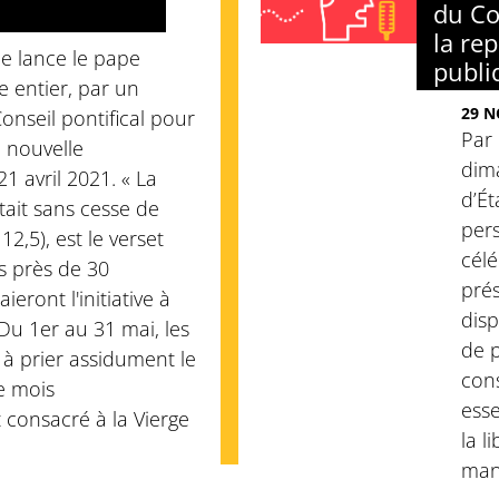
du Co
la re
que lance le pape
publi
 entier, par un
29 N
seil pontifical pour
Par 
 nouvelle
dim
1 avril 2021. « La
d’Ét
tait sans cesse de
pers
 12,5), est le verset
célé
es près de 30
pré
ieront l'initiative à
disp
Du 1er au 31 mai, les
de p
s à prier assidument le
cons
e mois
ess
 consacré à la Vierge
la l
mani