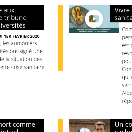
e aux
Vivre 
ne tribune
sanit
iversités
Com
I 1ER FÉVRIER 2020
pers
1, les aumôniers
est
sités ont signé une
revo
e la situation des
pour
tte crise sanitaire.
Comm
qui
verr
Albe
rép
 mort comme
Un co
rituel
cache