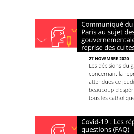
Communiqué du 
Paris au sujet d
gouvernementale
reprise des culte
27 NOVEMBRE 2020
Les décisions du
concernant la repr
attendues ce jeud
beaucoup d’espéra
tous les catholiqu
Covid-19 : Les ré
questions (FAQ)