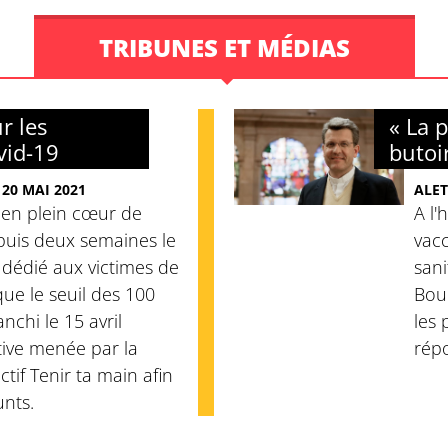
TRIBUNES ET MÉDIAS
r les
« La 
vid-19
butoir
20 MAI 2021
ALET
, en plein cœur de
A l'
epuis deux semaines le
vacc
dédié aux victimes de
sani
que le seuil des 100
Bour
nchi le 15 avril
les 
ative menée par la
répo
ctif Tenir ta main afin
unts.