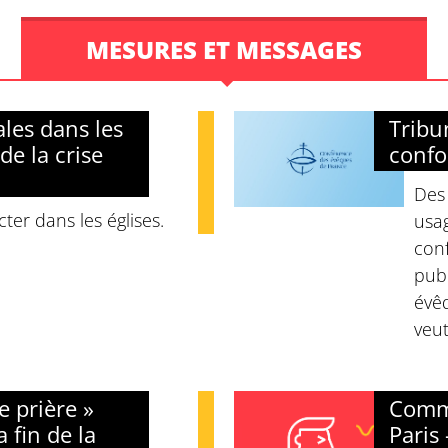
MESURES ET MESSAGES
les dans les
Tribu
de la crise
confo
Des 
ter dans les églises.
usag
con
publ
évêq
veut
 prière »
Comm
 fin de la
Paris 