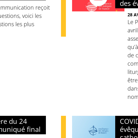
des é
communication reçoit
28 A
stions, voici les
Le 
tions les plus
avri
ass
qu’à
de c
comm
litu
être
dans
nomb
re du 24
COVID
muniqué final
évêqu
catho