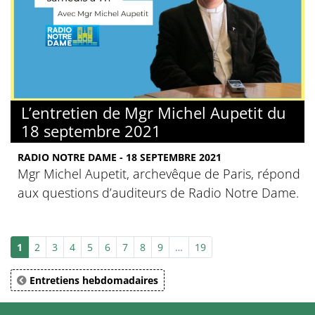
L’entretien de Mgr Michel Aupetit du
18 septembre 2021
RADIO NOTRE DAME - 18 SEPTEMBRE 2021
Mgr Michel Aupetit, archevêque de Paris, répond
aux questions d’auditeurs de Radio Notre Dame.
1
2
3
4
5
6
7
8
9
…
19
Entretiens hebdomadaires