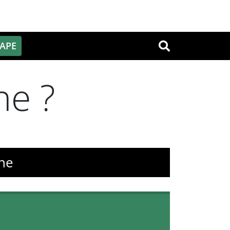
PAPE
OK
ne ?
ône