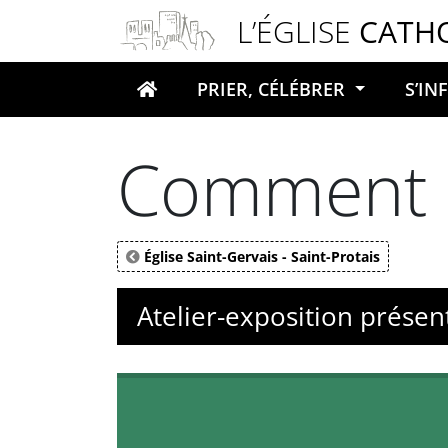
Panneau de gestion des cookies
L’ÉGLISE
CATH
PRIER, CÉLÉBRER
S’I
Votre recherche
Comment se
Église Saint-Gervais - Saint-Protais
Atelier-exposition présent