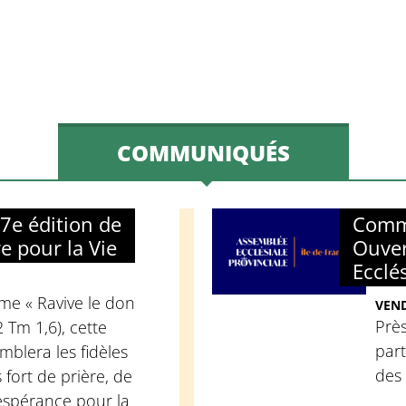
COMMUNIQUÉS
e édition de
Comm
re pour la Vie
Ouver
Ecclé
me « Ravive le don
VEND
Près
2 Tm 1,6), cette
part
mblera les fidèles
des
fort de prière, de
espérance pour la