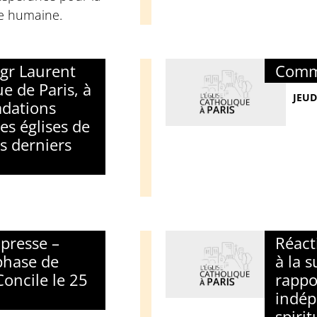
ie humaine.
gr Laurent
Comm
e de Paris, à
JEUD
adations
s églises de
s derniers
presse –
Réact
phase de
à la s
oncile le 25
rappo
indép
spirit