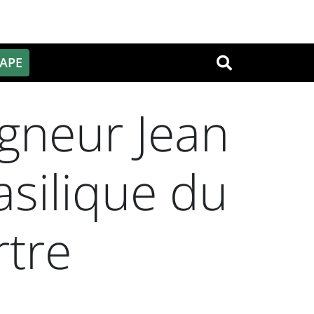
PAPE
OK
neur Jean
asilique du
tre