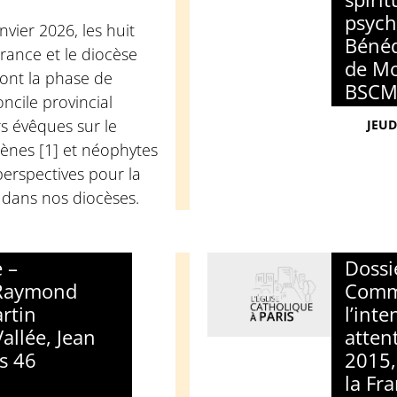
psych
vier 2026, les huit
Bénéd
France et le diocèse
de Mo
ont la phase de
BSCM
ncile provincial
s évêques sur le
JEUD
ènes [1] et néophytes
 perspectives pour la
e dans nos diocèses.
 –
Dossi
 Raymond
Comm
rtin
l’int
allée, Jean
atten
s 46
2015,
la Fr