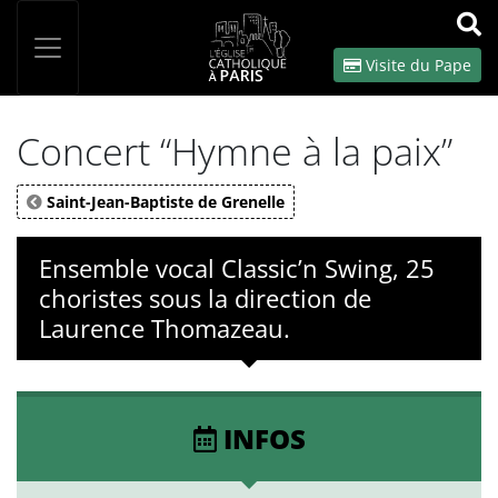
Panneau de gestion des cookies
Votre recherche
OK
Visite du Pape
Concert “Hymne à la paix”
Saint-Jean-Baptiste de Grenelle
Ensemble vocal Classic’n Swing, 25
choristes sous la direction de
Laurence Thomazeau.
INFOS