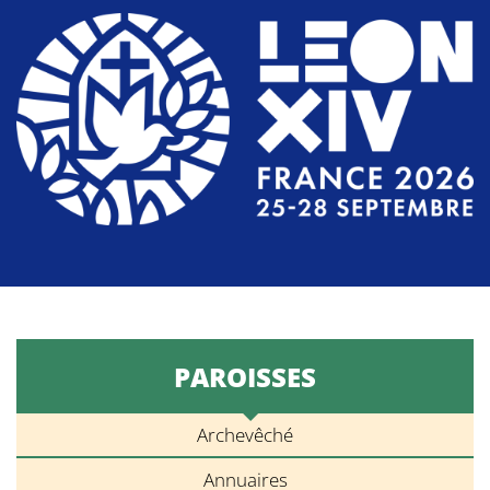
PAROISSES
Archevêché
Annuaires