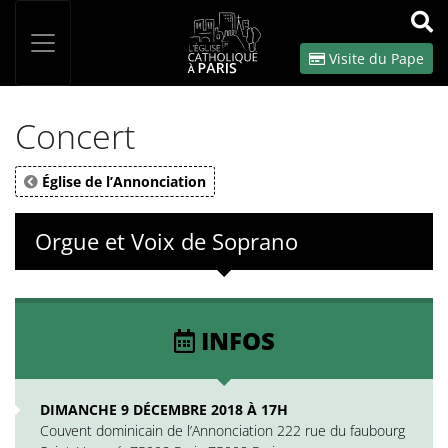
Panneau de gestion des cookies
Votre recherche
OK
Visite du Pape
Concert
Église de l’Annonciation
Orgue et Voix de Soprano
INFOS
DIMANCHE 9 DÉCEMBRE 2018 À 17H
Couvent dominicain de l’Annonciation 222 rue du faubourg