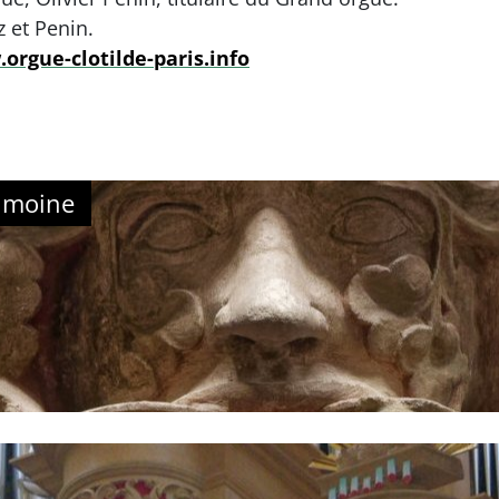
 et Penin.
orgue-clotilde-paris.info
imoine