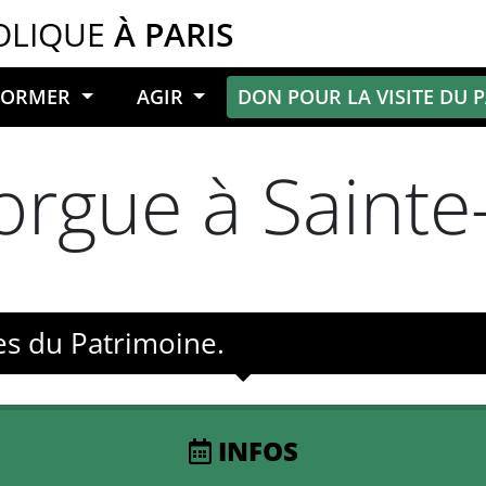
OLIQUE
À PARIS
NFORMER
AGIR
DON POUR LA VISITE DU 
orgue à Sainte-
es du Patrimoine.
INFOS