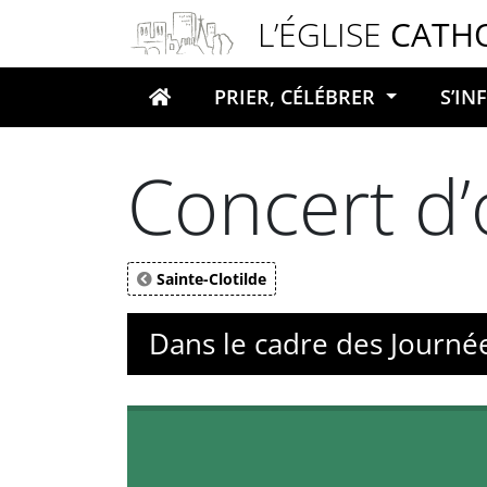
Panneau de gestion des cookies
L’ÉGLISE
CATH
PRIER, CÉLÉBRER
S’I
Votre recherche
Concert d’
Sainte-Clotilde
Dans le cadre des Journé