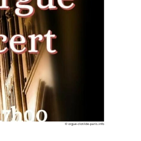
© orgue-clotilde-paris.info