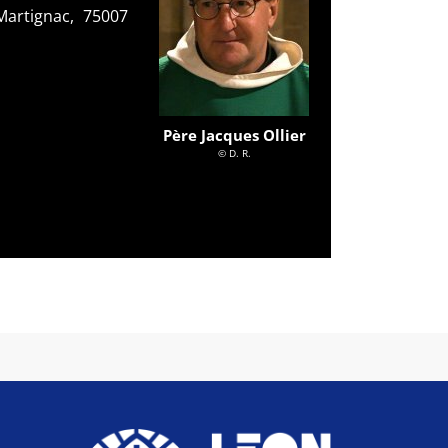
 Martignac, 75007
Père Jacques Ollier
© D. R.