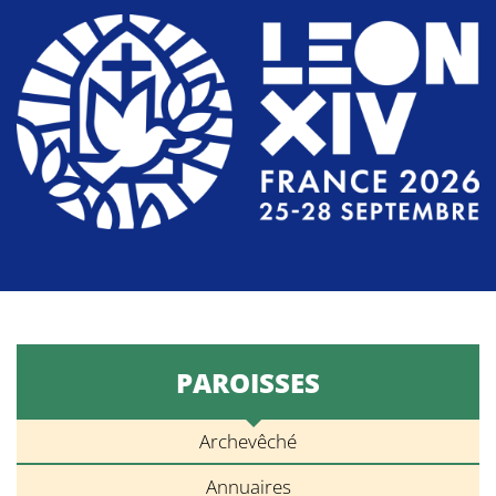
PAROISSES
Archevêché
Annuaires