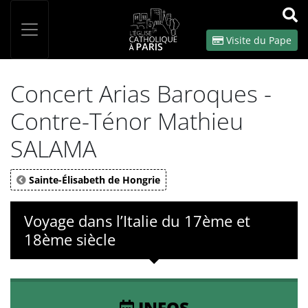
Panneau de gestion des cookies
Votre recherche
OK
Visite du Pape
Concert Arias Baroques -
Contre-Ténor Mathieu
SALAMA
Sainte-Élisabeth de Hongrie
Voyage dans l’Italie du 17ème et
18ème siècle
INFOS