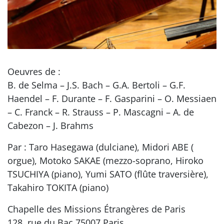
Oeuvres de :
B. de Selma – J.S. Bach – G.A. Bertoli – G.F.
Haendel – F. Durante – F. Gasparini – O. Messiaen
– C. Franck – R. Strauss – P. Mascagni – A. de
Cabezon – J. Brahms
Par : Taro Hasegawa (dulciane), Midori ABE (
orgue), Motoko SAKAE (mezzo-soprano, Hiroko
TSUCHIYA (piano), Yumi SATO (flûte traversière),
Takahiro TOKITA (piano)
Chapelle des Missions Étrangères de Paris
128, rue du Bac 75007 Paris