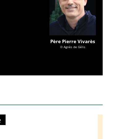
Père Pierre Vivarès
© Agnès de Gélis
e