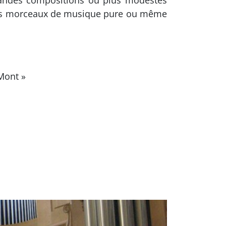
ndes compositions ou plus modestes
, des morceaux de musique pure ou même
Mont »