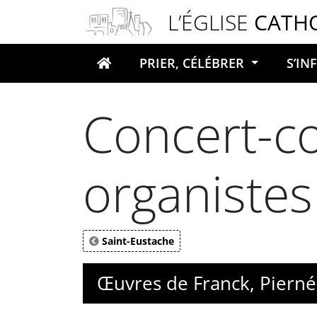
Panneau de gestion des cookies
L’ÉGLISE
CATH
PRIER, CÉLÉBRER
S’I
Votre recherche
Concert-co
organistes
Saint-Eustache
Œuvres de Franck, Pierné