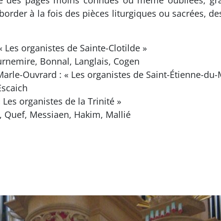
e des pages moins connues ou même oubliées, gra
aborder à la fois des pièces liturgiques ou sacrées
« Les organistes de Sainte-Clotilde »
urnemire, Bonnal, Langlais, Cogen
Marle-Ouvrard : « Les organistes de Saint-Étienne-du-
Escaich
 Les organistes de la Trinité »
 Quef, Messiaen, Hakim, Mallié