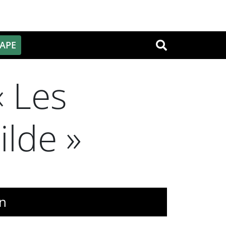
PAPE
OK
« Les
ilde »
en