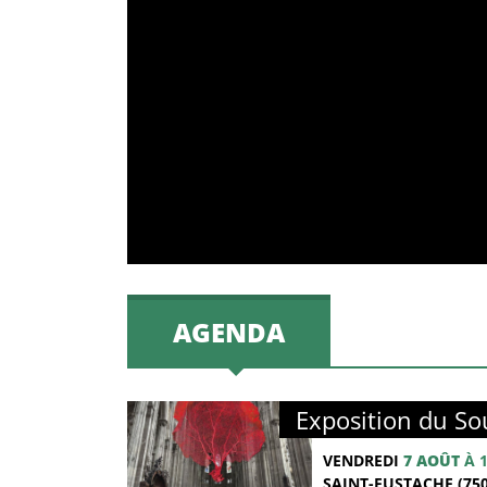
AGENDA
Exposition du Sou
VENDREDI
7 AOÛT
À 
SAINT-EUSTACHE (750