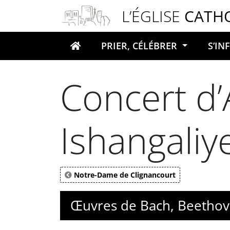
Panneau de gestion des cookies
L’ÉGLISE
CATH
PRIER, CÉLÉBRER
S’I
Votre recherche
Concert d
Ishangaliy
Notre-Dame de Clignancourt
Œuvres de Bach, Beethove