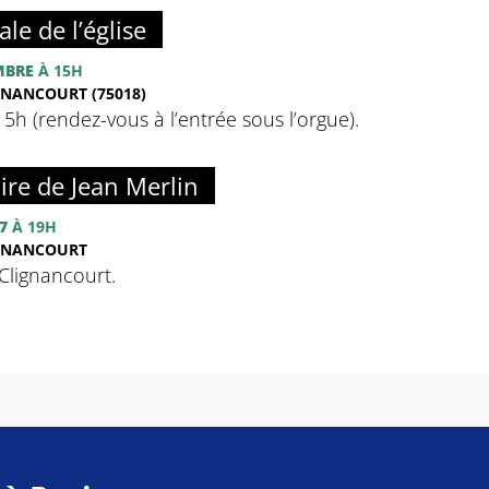
ale de l’église
MBRE
À 15H
NANCOURT (75018)
à 15h (rendez-vous à l’entrée sous l’orgue).
re de Jean Merlin
7
À 19H
IGNANCOURT
lignancourt.