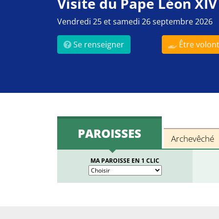
Visite du Pape Léon XIV
Vendredi 25 et samedi 26 septembre 2026
Se renseigner
Être volont
PAROISSES
Archevêché
MA PAROISSE EN 1 CLIC