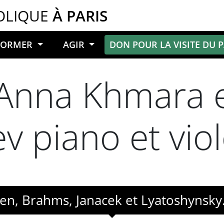
OLIQUE
À PARIS
NFORMER
AGIR
DON POUR LA VISITE DU 
’Anna Khmara e
ev piano et vio
n, Brahms, Janacek et Lyatoshynsky