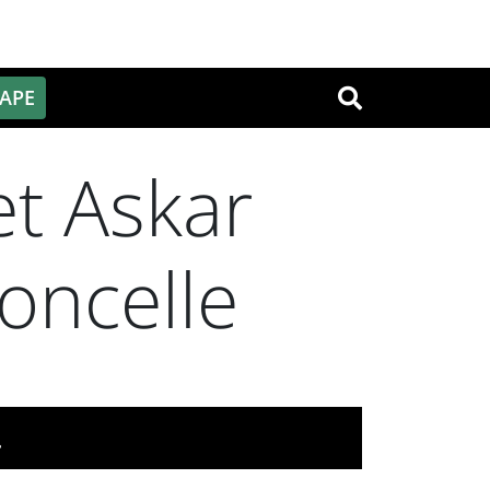
PAPE
OK
t Askar
loncelle
.