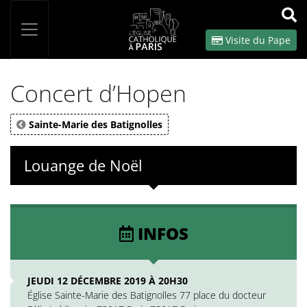
Panneau de gestion des cookies
Votre recherche
OK
Visite du Pape
Concert d’Hopen
Sainte-Marie des Batignolles
Louange de Noël
INFOS
JEUDI 12 DÉCEMBRE 2019 À 20H30
Église Sainte-Marie des Batignolles 77 place du docteur