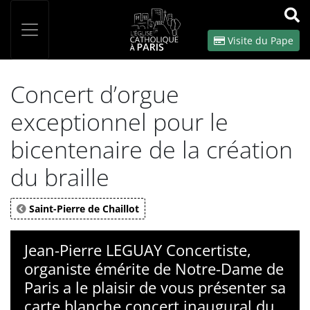
Panneau de gestion des cookies
Votre recherche
OK
Visite du Pape
Concert d’orgue
exceptionnel pour le
bicentenaire de la création
du braille
Saint-Pierre de Chaillot
Jean-Pierre LEGUAY Concertiste,
organiste émérite de Notre-Dame de
Paris a le plaisir de vous présenter sa
carte blanche concert inaugural du