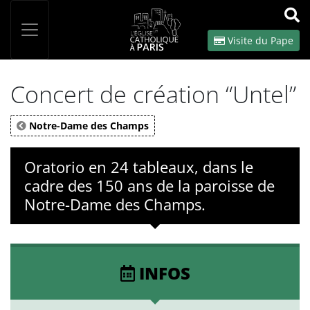
Panneau de gestion des cookies
Votre recherche
OK
Visite du Pape
Concert de création “Untel”
Notre-Dame des Champs
Oratorio en 24 tableaux, dans le
cadre des 150 ans de la paroisse de
Notre-Dame des Champs.
INFOS