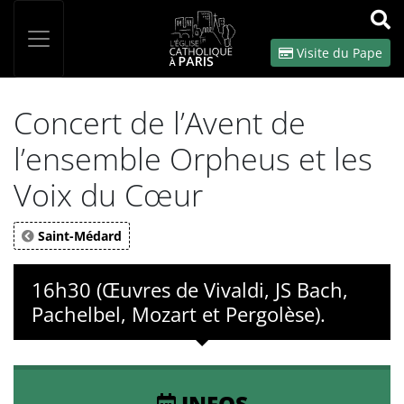
Panneau de gestion des cookies
Votre recherche
OK
Visite du Pape
Concert de l’Avent de
l’ensemble Orpheus et les
Voix du Cœur
Saint-Médard
16h30 (Œuvres de Vivaldi, JS Bach,
Pachelbel, Mozart et Pergolèse).
INFOS