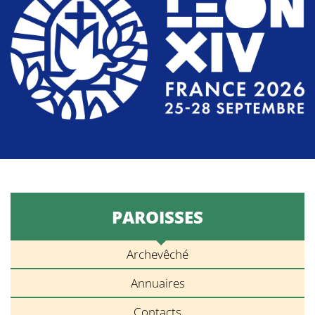
PAROISSES
Archevêché
Annuaires
Contacts