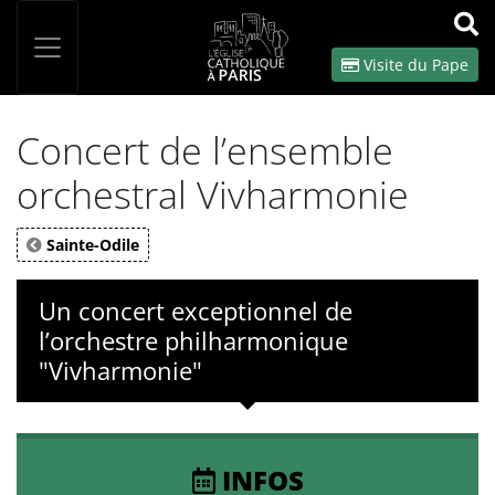
Panneau de gestion des cookies
Votre recherche
OK
Visite du Pape
Concert de l’ensemble
orchestral Vivharmonie
Sainte-Odile
Un concert exceptionnel de
l’orchestre philharmonique
"Vivharmonie"
INFOS