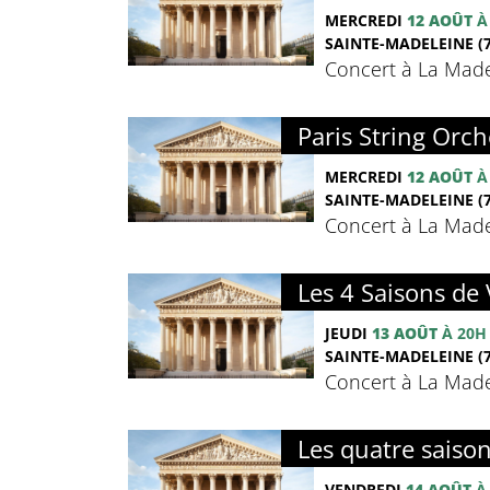
MERCREDI
12 AOÛT
À
SAINTE-MADELEINE (7
Concert à La Madel
Paris String Orch
MERCREDI
12 AOÛT
À
SAINTE-MADELEINE (7
Concert à La Madel
Les 4 Saisons de 
JEUDI
13 AOÛT
À 20H
SAINTE-MADELEINE (7
Concert à La Madel
Les quatre saison
VENDREDI
14 AOÛT
À