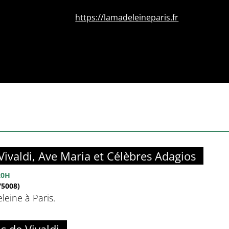
https://lamadeleineparis.fr
Vivaldi, Ave Maria et Célèbres Adagios
20H
5008)
eine à Paris.