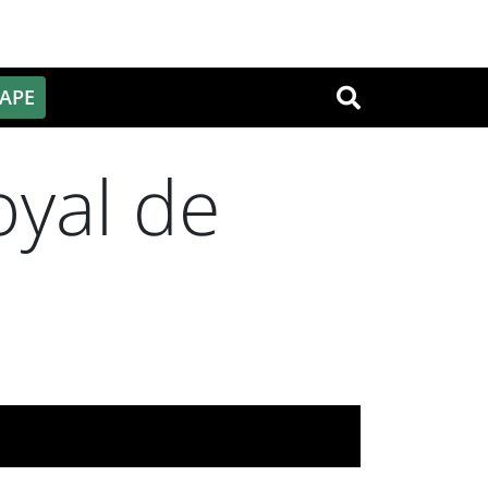
PAPE
OK
oyal de