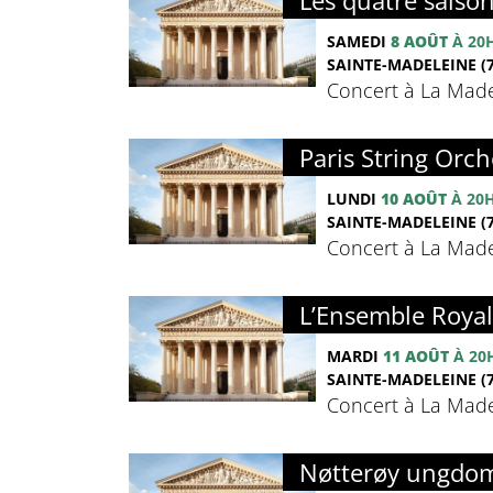
Les quatre saison
SAMEDI
8 AOÛT
À 20
SAINTE-MADELEINE (7
Concert à La Madel
Paris String Orch
LUNDI
10 AOÛT
À 20
SAINTE-MADELEINE (7
Concert à La Madel
L’Ensemble Royal 
MARDI
11 AOÛT
À 20
SAINTE-MADELEINE (7
Concert à La Madel
Nøtterøy ungdom