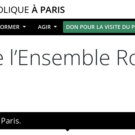
OLIQUE
À PARIS
NFORMER
AGIR
DON POUR LA VISITE DU 
 l’Ensemble R
Paris.