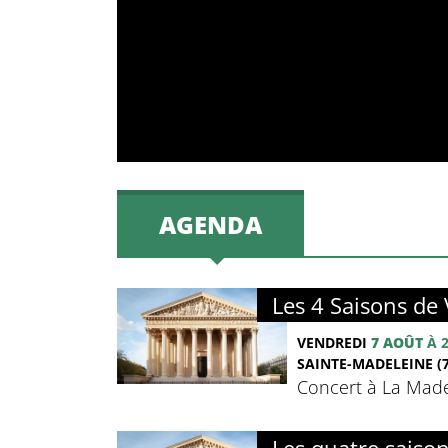
AGENDA
Les 4 Saisons de 
VENDREDI
7 AOÛT
À 
SAINTE-MADELEINE (7
Concert à La Madel