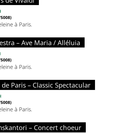
s de Vivaldi
H
5008)
eine à Paris.
estra – Ave Maria / Alléluia
H
5008)
eine à Paris.
de Paris – Classic Spectacular
H
5008)
eine à Paris.
skantori – Concert choeur