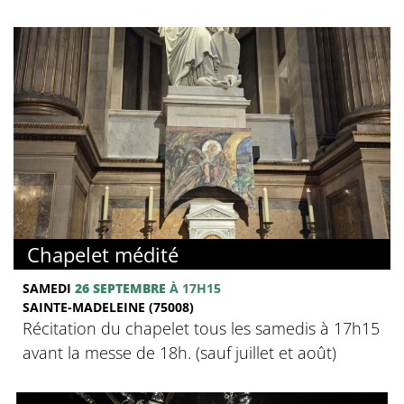
Chapelet médité
SAMEDI
26 SEPTEMBRE
À 17H15
SAINTE-MADELEINE (75008)
Récitation du chapelet tous les samedis à 17h15
avant la messe de 18h. (sauf juillet et août)