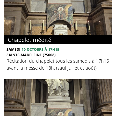
Chapelet médité
SAMEDI
10 OCTOBRE
À 17H15
SAINTE-MADELEINE (75008)
Récitation du chapelet tous les samedis à 17h15
avant la messe de 18h. (sauf juillet et août)