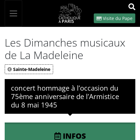
Panneau de gestion des cookies
Votre recherche
OK
Visite du Pape
Les Dimanches musicaux
de La Madeleine
Sainte-Madeleine
concert hommage à l’occasion du
75ème anniversaire de l’Armistice
du 8 mai 1945
INFOS