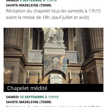
SAMEDI
5 SEPTEMBRE
À 17H15
SAINTE-MADELEINE (75008)
Récitation du chapelet tous les samedis à 17h15
avant la messe de 18h. (sauf juillet et août)
Chapelet médité
SAMEDI
12 SEPTEMBRE
À 17H15
SAINTE-MADELEINE (75008)