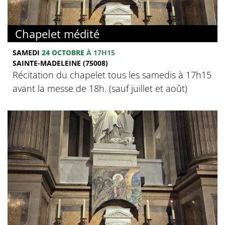
Chapelet médité
SAMEDI
24 OCTOBRE
À 17H15
SAINTE-MADELEINE (75008)
Récitation du chapelet tous les samedis à 17h15
avant la messe de 18h. (sauf juillet et août)