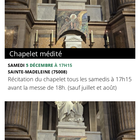
Chapelet médité
SAMEDI
5 DÉCEMBRE
À 17H15
SAINTE-MADELEINE (75008)
Récitation du chapelet tous les samedis à 17h15
avant la messe de 18h. (sauf juillet et août)