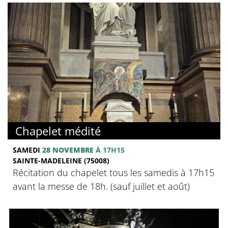
Chapelet médité
SAMEDI
28 NOVEMBRE
À 17H15
SAINTE-MADELEINE (75008)
Récitation du chapelet tous les samedis à 17h15
avant la messe de 18h. (sauf juillet et août)