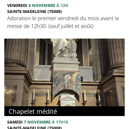
VENDREDI
6 NOVEMBRE
À 12H
SAINTE-MADELEINE (75008)
Adoration le premier vendredi du mois avant la
messe de 12h30. (sauf juillet et août)
Chapelet médité
SAMEDI
7 NOVEMBRE
À 17H15
SAINTE-MADELEINE (75008)