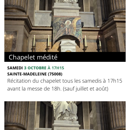
Chapelet médité
SAMEDI
3 OCTOBRE
À 17H15
SAINTE-MADELEINE (75008)
Récitation du chapelet tous les samedis à 17h15
avant la messe de 18h. (sauf juillet et août)