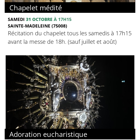
Chapelet médité
SAMEDI
31 OCTOBRE
À 17H15
SAINTE-MADELEINE (75008)
Récitation du chapelet tous les samedis à 17h15
avant la messe de 18h. (sauf juillet et août)
Adoration eucharistique