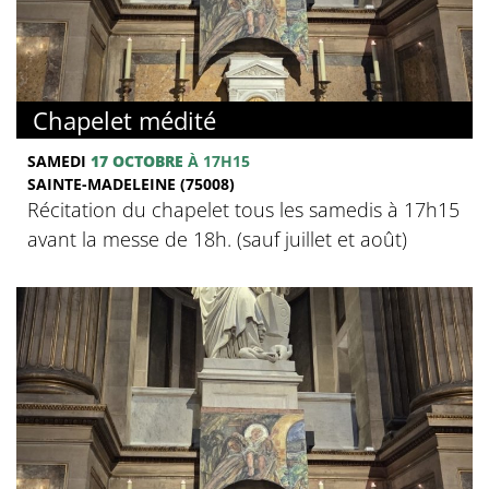
Chapelet médité
SAMEDI
17 OCTOBRE
À 17H15
SAINTE-MADELEINE (75008)
Récitation du chapelet tous les samedis à 17h15
avant la messe de 18h. (sauf juillet et août)