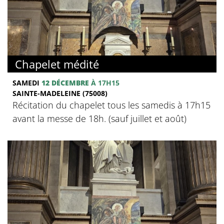
Chapelet médité
SAMEDI
12 DÉCEMBRE
À 17H15
SAINTE-MADELEINE (75008)
Récitation du chapelet tous les samedis à 17h15
avant la messe de 18h. (sauf juillet et août)