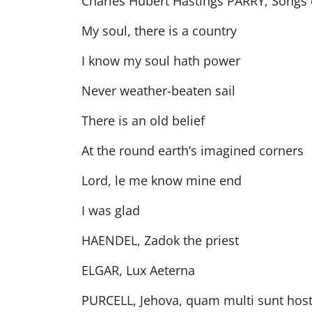
Charles Hubert Hastings PARRY, Songs o
My soul, there is a country
I know my soul hath power
Never weather-beaten sail
There is an old belief
At the round earth’s imagined corners
Lord, le me know mine end
I was glad
HAENDEL, Zadok the priest
ELGAR, Lux Aeterna
PURCELL, Jehova, quam multi sunt hos